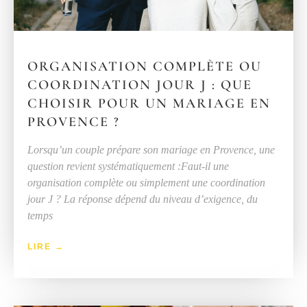
ORGANISATION COMPLÈTE OU
COORDINATION JOUR J : QUE
CHOISIR POUR UN MARIAGE EN
PROVENCE ?
Lorsqu’un couple prépare son mariage en Provence, une
question revient systématiquement :Faut-il une
organisation complète ou simplement une coordination
jour J ? La réponse dépend du niveau d’exigence, du
temps
LIRE →