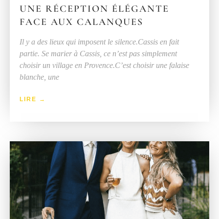
UNE RÉCEPTION ÉLÉGANTE
FACE AUX CALANQUES
Il y a des lieux qui imposent le silence.Cassis en fait
partie. Se marier à Cassis, ce n’est pas simplement
choisir un village en Provence.C’est choisir une falaise
blanche, une
LIRE →